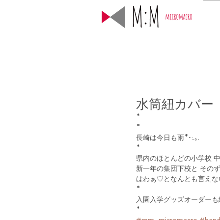
水筒紐カバー
*
*
長崎は今日も雨*･:.｡.
*
県内のほとんどの小学校 
新一年の集団下校と その
はわぁ♡となんとも言えな
*
入園入学グッズオーダーも終
*