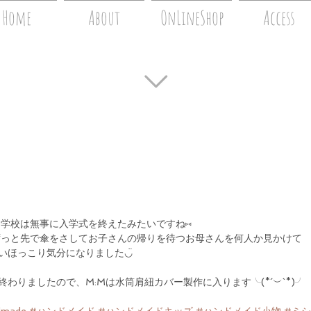
Home
About
OnLineShop
Access
中学校は無事に入学式を終えたみたいですね⑅
ずっと先で傘をさしてお子さんの帰りを待つお母さんを何人か見かけて
いほっこり気分になりました◡̈
わりましたので、M:Mは水筒肩紐カバー製作に入ります╰(*´︶`*)╯