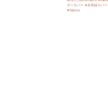
#mm_micromacro
#han
ダーカバー
#水筒紐カバー
#fabrics