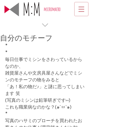
自分のモチーフ
*
*
毎日仕事でミシンをさわっているから
なのか、
雑貨屋さんや文房具屋さんなどでミシ
ンのモチーフの物をみると
「あ！私の物だ♪」と謎に思ってしまい
ます 笑
(写真のミシンは鉛筆研ぎです⑅)
これも職業病なのかな？(๑´ㅂ`๑)
*
写真のハサミのブローチを買われたお