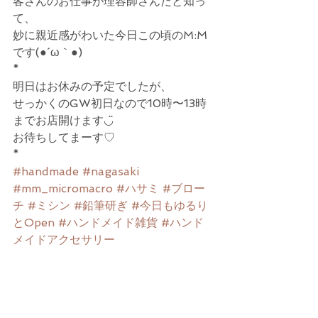
客さんのお仕事が理容師さんだと知っ
て、
妙に親近感がわいた今日この頃のM:M
です(●´ω｀●)
*
明日はお休みの予定でしたが、
せっかくのGW初日なので10時〜13時
までお店開けます◡̈
お待ちしてまーす♡
*
#handmade
#nagasaki
#mm_micromacro
#ハサミ
#ブロー
チ
#ミシン
#鉛筆研ぎ
#今日もゆるり
とOpen
#ハンドメイド雑貨
#ハンド
メイドアクセサリー