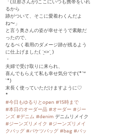
「(旦那さんが)ここにいつも携帯をいれ
るから
跡がついて、そこに愛着わくんだよ
ね〜」
と言う奥さんの姿が幸せそうで素敵だ
ったので、
なるべく着用のダメージ跡が残るよう
に仕上げました( ˊ̱˂˃ˋ̱ )
・
夫婦で受け取りに来られ、
喜んでもらえて私も幸せ気分です(*´꒳
`*)
末長く使っていただけますように♡
*
#今日もゆるりとopen
#15時まで
#本日のオーダー品
#オーダー
#ジー
ンズ
#デニム
#denim
 デニムリメイク 
#ジーンズリメイク
#ジーンズリメイ
クバッグ
#バケツバッグ
#bag
#バッ