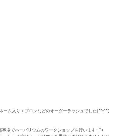
ーム入りエプロンなどのオーダーラッシュでした(*´ｪ`*)
階催事場でハーバリウムのワークショップを行います･:*+.