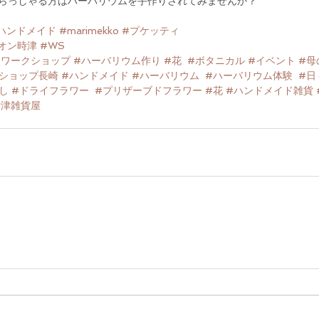
らっしゃる方はハーバリウムを手作りされてみませんか？
ハンドメイド
#marimekko
#プケッティ
オン時津
#WS
#ワークショップ
#ハーバリウム作り
#花
#ボタニカル
#イベント
#母
ショップ長崎
#ハンドメイド
#ハーバリウム
#ハーバリウム体験
#日
し
#ドライフラワー
#プリザーブドフラワー
#花
#ハンドメイド雑貨
時津雑貨屋