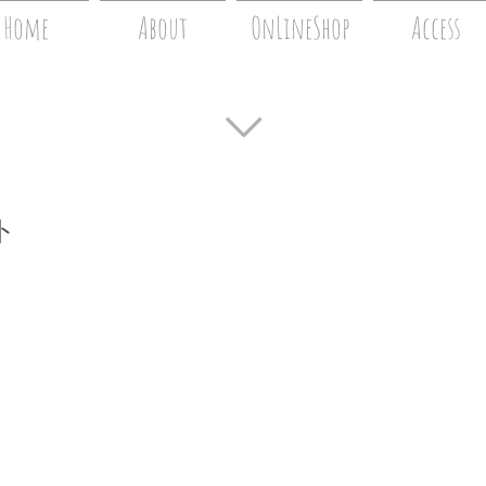
Home
About
OnLineShop
Access
ト