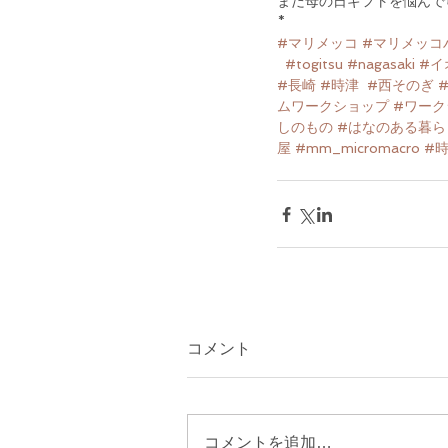
まだ母の日ギフトを悩んで
*
#マリメッコ
#マリメッコ
#togitsu
#nagasaki
#イ
#長崎
#時津
#西そのぎ
ムワークショップ
#ワーク
しのもの
#はなのある暮ら
屋
#mm_micromacro
#
コメント
コメントを追加…