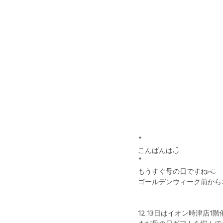
*
こんばんは◡̈
*
もうすぐ母の日ですね⑅◡̈
ゴールデンウィーク前からネ
12.13日はイオン時津店1