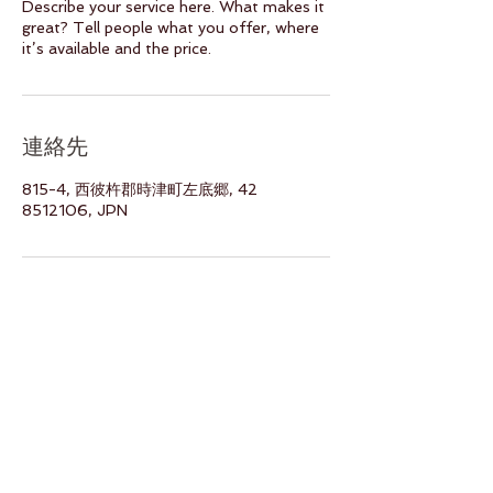
Describe your service here. What makes it
great? Tell people what you offer, where
it’s available and the price.
連絡先
815-4, 西彼杵郡時津町左底郷, 42
8512106, JPN
Back to Top
Follow us