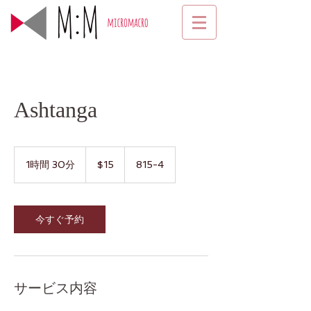
Ashtanga
15
米
1時間 30分
1
$15
815-4
ド
時
ル
3
0
分
今すぐ予約
サービス内容